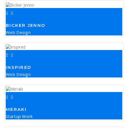
BICKER JENNO
Web Design
INSPIRED
Web Design
MERAKI
Startup Work