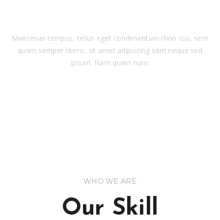
CREATIVE DESIGN
Maecenas tempus, tellus eget condimentum rhon cus, sem
quam semper libero, sit amet adipiscing sem neque sed
ipsum. Nam quam nunc
WHO WE ARE
Our Skill