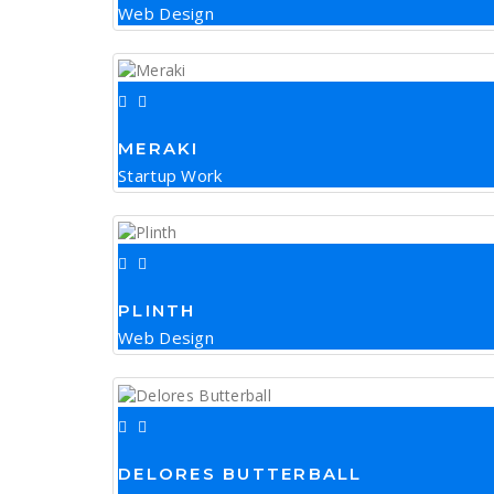
Web Design
MERAKI
Startup Work
PLINTH
Web Design
DELORES BUTTERBALL