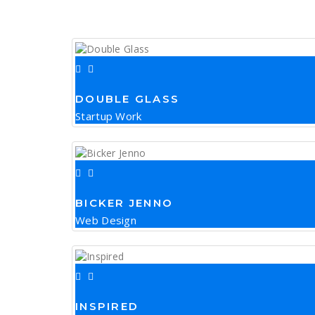
DOUBLE GLASS
Startup Work
BICKER JENNO
Web Design
INSPIRED