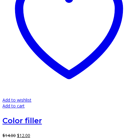
Add to wishlist
Add to cart
Color filler
Original
Current
$
14.00
$
12.00