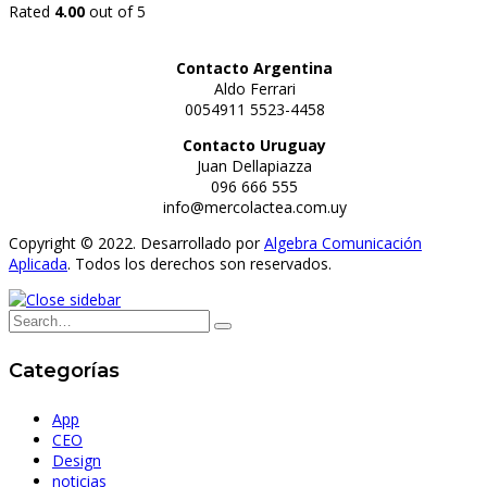
price
price
Rated
4.00
out of 5
was:
is:
$14.00.
$12.00.
Contacto Argentina
Aldo Ferrari
0054911 5523-4458
Contacto Uruguay
Juan Dellapiazza
096 666 555
info@mercolactea.com.uy
Copyright © 2022. Desarrollado por
Algebra Comunicación
Aplicada
. Todos los derechos son reservados.
Categorías
App
CEO
Design
noticias