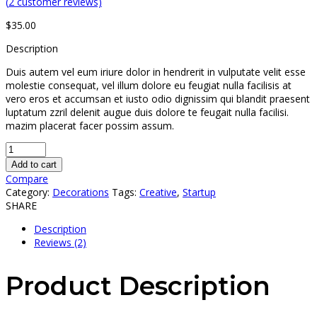
(
2
customer reviews)
$
35.00
Description
Duis autem vel eum iriure dolor in hendrerit in vulputate velit esse
molestie consequat, vel illum dolore eu feugiat nulla facilisis at
vero eros et accumsan et iusto odio dignissim qui blandit praesent
luptatum zzril delenit augue duis dolore te feugait nulla facilisi.
mazim placerat facer possim assum.
Add to cart
Compare
Category:
Decorations
Tags:
Creative
,
Startup
SHARE
Description
Reviews (2)
Product Description