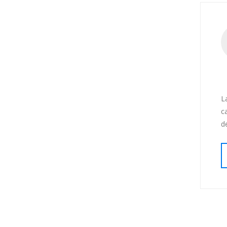
L
c
d