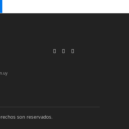
y
m.uy
erechos son reservados.