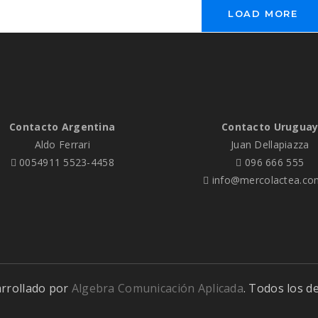
LOAD MORE
Contacto Argentina
Contacto Urugua
Aldo Ferrari
Juan Dellapiazza
0054911 5523-4458
096 666 555
info@mercolactea.co
arrollado por
Algebra Comunicación Aplicada
. Todos los d