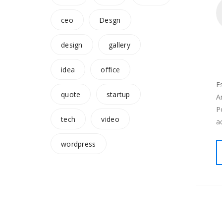
ceo
Desgn
design
gallery
idea
office
E
quote
startup
A
P
tech
video
a
wordpress