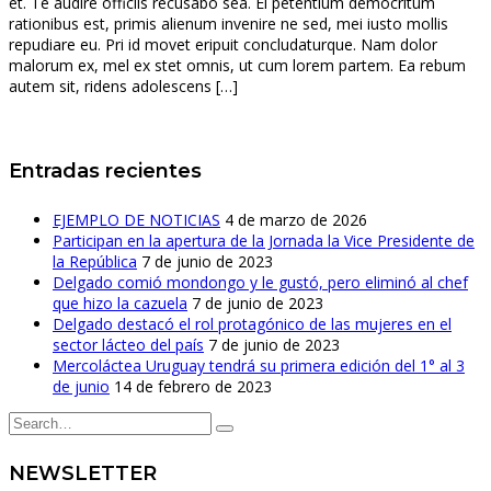
et. Te audire officiis recusabo sea. Ei petentium democritum
rationibus est, primis alienum invenire ne sed, mei iusto mollis
repudiare eu. Pri id movet eripuit concludaturque. Nam dolor
malorum ex, mel ex stet omnis, ut cum lorem partem. Ea rebum
autem sit, ridens adolescens […]
Entradas recientes
EJEMPLO DE NOTICIAS
4 de marzo de 2026
Participan en la apertura de la Jornada la Vice Presidente de
la República
7 de junio de 2023
Delgado comió mondongo y le gustó, pero eliminó al chef
que hizo la cazuela
7 de junio de 2023
Delgado destacó el rol protagónico de las mujeres en el
sector lácteo del país
7 de junio de 2023
Mercoláctea Uruguay tendrá su primera edición del 1° al 3
de junio
14 de febrero de 2023
NEWSLETTER