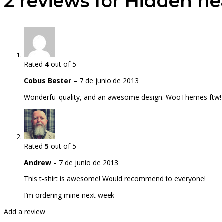
2 reviews for
Hidden h
Rated
4
out of 5
Cobus Bester
–
7 de junio de 2013
Wonderful quality, and an awesome design. WooThemes ftw!
Rated
5
out of 5
Andrew
–
7 de junio de 2013
This t-shirt is awesome! Would recommend to everyone!
I’m ordering mine next week
Add a review