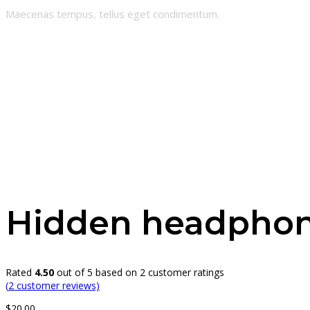
Maecenas tempus, tellus eget condimentum.
Hidden headpho
Rated
4.50
out of 5 based on
2
customer ratings
(
2
customer reviews)
$
20.00