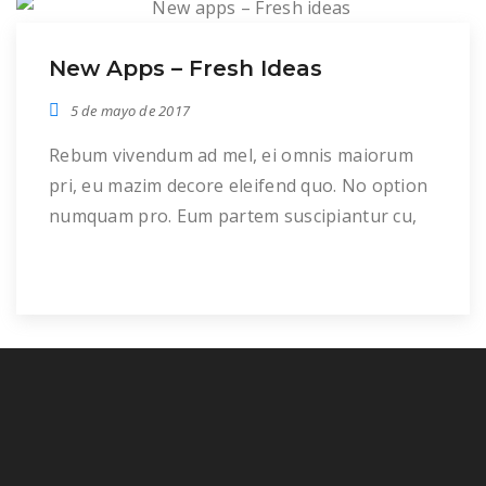
New Apps – Fresh Ideas
5 de mayo de 2017
Rebum vivendum ad mel, ei omnis maiorum
pri, eu mazim decore eleifend quo. No option
numquam pro. Eum partem suscipiantur cu,
sea vocent suscipit eu, nam ad lorem inermis
scriptorem. Detracto omnesque adversarium
ei mea. Veniam ubique comprehensam ex
eam. Sea accusam recteque laboramus no,
mei id platonem reprimique. Per no alia
mucius, eos ipsum […]