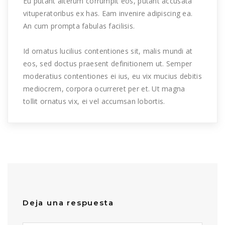
Eu putant alterum corrumpit eos, putant accusata
vituperatoribus ex has. Eam invenire adipiscing ea.
An cum prompta fabulas facilisis.
Id ornatus lucilius contentiones sit, malis mundi at
eos, sed doctus praesent definitionem ut. Semper
moderatius contentiones ei ius, eu vix mucius debitis
mediocrem, corpora ocurreret per et. Ut magna
tollit ornatus vix, ei vel accumsan lobortis.
Deja una respuesta