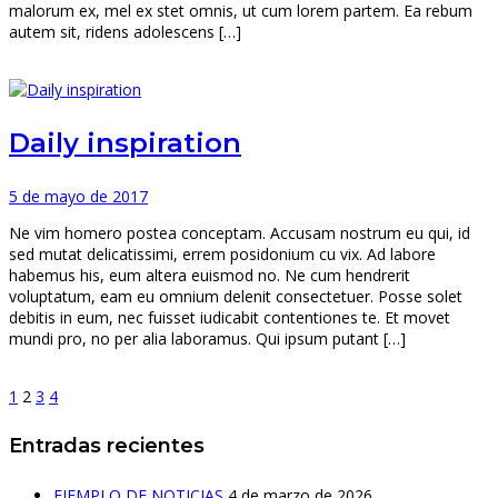
malorum ex, mel ex stet omnis, ut cum lorem partem. Ea rebum
autem sit, ridens adolescens […]
Daily inspiration
5 de mayo de 2017
Ne vim homero postea conceptam. Accusam nostrum eu qui, id
sed mutat delicatissimi, errem posidonium cu vix. Ad labore
habemus his, eum altera euismod no. Ne cum hendrerit
voluptatum, eam eu omnium delenit consectetuer. Posse solet
debitis in eum, nec fuisset iudicabit contentiones te. Et movet
mundi pro, no per alia laboramus. Qui ipsum putant […]
1
2
3
4
Entradas recientes
EJEMPLO DE NOTICIAS
4 de marzo de 2026