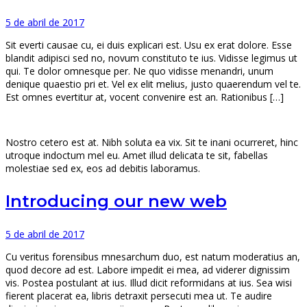
5 de abril de 2017
Sit everti causae cu, ei duis explicari est. Usu ex erat dolore. Esse
blandit adipisci sed no, novum constituto te ius. Vidisse legimus ut
qui. Te dolor omnesque per. Ne quo vidisse menandri, unum
denique quaestio pri et. Vel ex elit melius, justo quaerendum vel te.
Est omnes evertitur at, vocent convenire est an. Rationibus […]
Nostro cetero est at. Nibh soluta ea vix. Sit te inani ocurreret, hinc
utroque indoctum mel eu. Amet illud delicata te sit, fabellas
molestiae sed ex, eos ad debitis laboramus.
Introducing our new web
5 de abril de 2017
Cu veritus forensibus mnesarchum duo, est natum moderatius an,
quod decore ad est. Labore impedit ei mea, ad viderer dignissim
vis. Postea postulant at ius. Illud dicit reformidans at ius. Sea wisi
fierent placerat ea, libris detraxit persecuti mea ut. Te audire