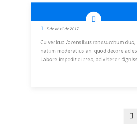
Introducing Our New Web
5 de abril de 2017
Nostro cetero est at. Nibh soluta
vix. Sit te inani ocurreret, hinc
Cu veritus forensibus mnesarchum duo, 
utroque indoctum mel eu. Amet i
natum moderatius an, quod decore ad es
delicata te sit, fabellas molestiae
Labore impedit ei mea, ad viderer dignis
ex, eos ad debitis laboramus.
vis. Postea postulant at ius. Illud dicit
reformidans at ius. Sea wisi fierent place
ea, libris detraxit persecuti mea ut. Te a
dignissim vix, eos causae iisque eu. Rect
liberavisse conclusionemque sea ex, id vi
[…]