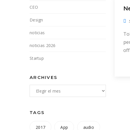
CEO
N
Design
noticias
Tol
per
noticias 2026
off
de
Startup
inv
eu
ARCHIVES
do
lo
ad
TAGS
2017
App
audio