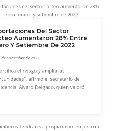
portaciones Del Sector
cteo Aumentaron 28% Entre
ero Y Setiembre De 2022
 de noviembre de 2022
ersifica el riesgo y amplia las
tunidades”, afirmó el secretario de
idencia, Álvaro Delgado, quien valoró
 desde marzo de 2020 hay 35 nuevos
ados abiertos y 12 en proceso. El
rca, también precisó que de enero a
embre el sector exportó 595 millones de
ares, 28% más que en el mismo período