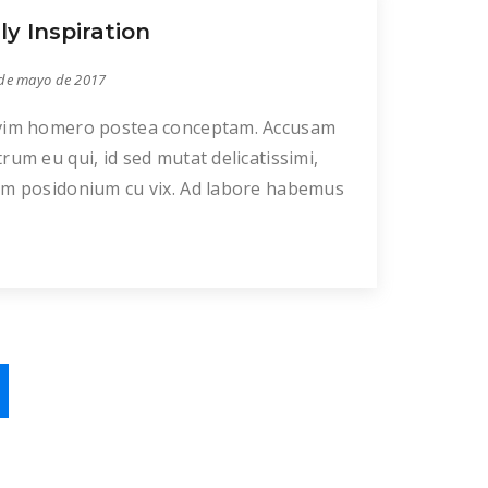
 legendos. Sed te graecis appareat. Ea
ly Inspiration
rian euripidis vis. Qui ne movet alterum
sequat.
de mayo de 2017
vim homero postea conceptam. Accusam
rum eu qui, id sed mutat delicatissimi,
em posidonium cu vix. Ad labore habemus
 eum altera euismod no. Ne cum
drerit voluptatum, eam eu omnium
nit consectetuer. Posse solet debitis in
 nec fuisset iudicabit contentiones te. Et
t mundi pro, no per alia laboramus. Qui
um putant […]