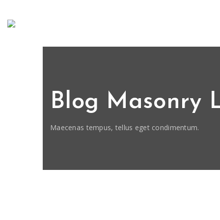
Blog Masonry L
Maecenas tempus, tellus eget condimentum.