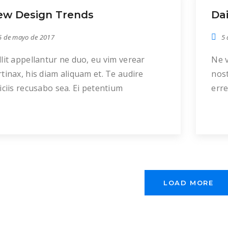
cibo
ew Design Trends
Dai
apei
con
5 de mayo de 2017
5 
lit appellantur ne duo, eu vim verear
Ne 
tinax, his diam aliquam et. Te audire
nost
iciis recusabo sea. Ei petentium
err
mocritum rationibus est, primis alienum
his,
enire ne sed, mei iusto mollis repudiare
hen
. Pri id movet eripuit concludaturque. Nam
dele
lor malorum ex, mel ex stet omnis, ut cum
eum,
rem partem. Ea rebum autem sit, ridens
move
olescens […]
ips
LOAD MORE