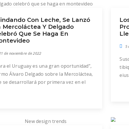
de 2
indando Con Leche, Se Lanzó
Lo
 Mercoláctea Y Delgado
Pr
elebró Que Se Haga En
Ll
ontevideo
5 
21 de noviembre de 2022
Susc
ara el Uruguay es una gran oportunidad”,
tibi
irmo Álvaro Delgado sobre la Mercoláctea,
eius
 se desarrollará por primera vez en el
per
s en junio del año que viene, en la Rural
mel,
l Prado. Ver Nota en EL OBSERVADOR
facil
Home
feug
alie