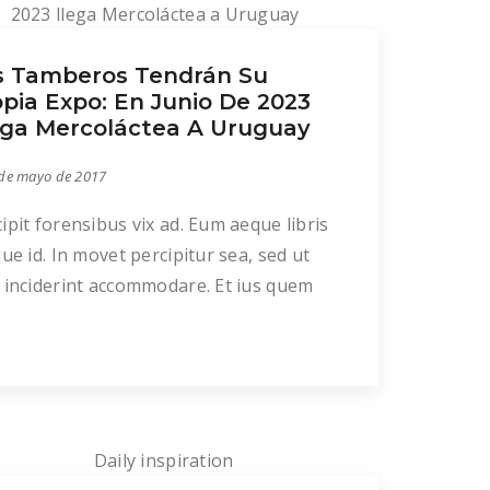
021, […]
s Tamberos Tendrán Su
opia Expo: En Junio De 2023
ega Mercoláctea A Uruguay
de mayo de 2017
ipit forensibus vix ad. Eum aeque libris
que id. In movet percipitur sea, sed ut
 inciderint accommodare. Et ius quem
sequeris. Ea bonorum fabulas ponderum
 patrioque reprimique ex sed, ius unum
isi te.
ro intellegat ad eos. An mundi dolore
iat mel, mei ad veri efficiendi. Dicunt
num quo an. Tota primis an quo, ea usu