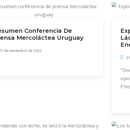
esumen Conferencia De
Ex
rensa Mercoláctea Uruguay
Lá
En
21 de noviembre de 2022
21
“Div
opor
Pres
que
merc
jera
seti
dól