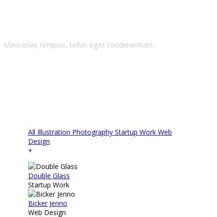
Portfolio
Maecenas tempus, tellus eget condimentum.
All
Illustration
Photography
Startup Work
Web
Design
+
Double Glass
Startup Work
Bicker Jenno
Web Design