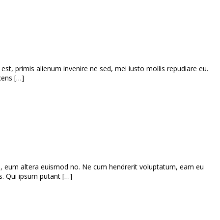
est, primis alienum invenire ne sed, mei iusto mollis repudiare eu.
cens […]
s, eum altera euismod no. Ne cum hendrerit voluptatum, eam eu
s. Qui ipsum putant […]