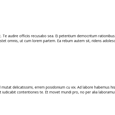
t. Te audire officiis recusabo sea. Ei petentium democritum rationibus 
 stet omnis, ut cum lorem partem. Ea rebum autem sit, ridens adoles
utat delicatissimi, errem posidonium cu vix. Ad labore habemus hi
t iudicabit contentiones te. Et movet mundi pro, no per alia laboramu