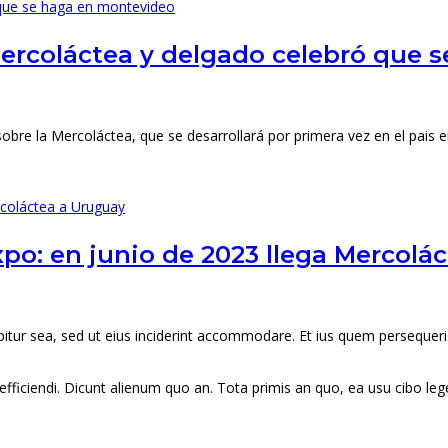
mercoláctea y delgado celebró que
bre la Mercoláctea, que se desarrollará por primera vez en el pais en
po: en junio de 2023 llega Mercolá
ercipitur sea, sed ut eius inciderint accommodare. Et ius quem perseq
fficiendi. Dicunt alienum quo an. Tota primis an quo, ea usu cibo legen