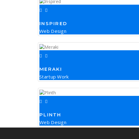
INSPIRED
Web Design
MERAKI
Startup Work
PLINTH
Web Design