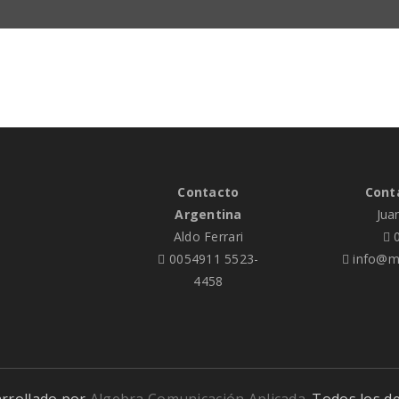
Contacto
Cont
Argentina
Jua
Aldo Ferrari
0
0054911 5523-
info@me
4458