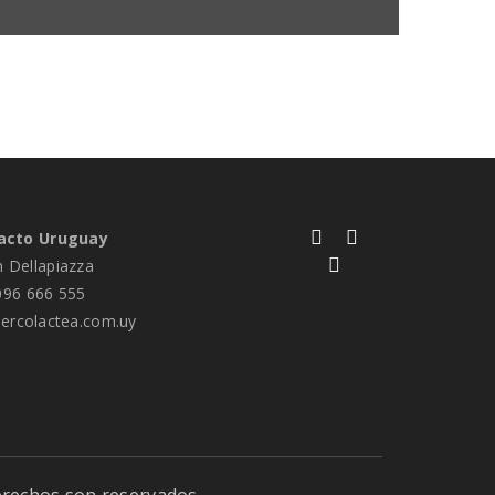
acto Uruguay
n Dellapiazza
96 666 555
rcolactea.com.uy