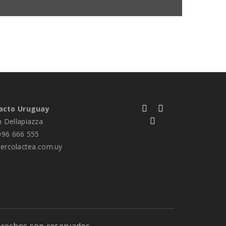
acto Uruguay
n Dellapiazza
96 666 555
rcolactea.com.uy