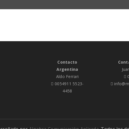
Contacto
Cont
Argentina
Jua
Aldo Ferrari
0
0054911 5523-
info@me
4458