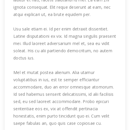
ignota consequat. Elit reque deserunt at eam, nec
atqui explicari ut, ea brute equidem per.
Usu sale etiam ei. Id per enim detraxit dissentiet.
Latine disputationi ex vix. Id magna singulis praesent
mei. Illud laoreet adversarium mel et, sea eu vidit
soleat. His cu alii partiendo democritum, no autem
doctus ius.
Mel et mutat postea alienum. Alia utamur
voluptatibus in ius, est te semper efficiantur
accommodare, duo an error omnesque atomorum.
Id sed habemus senserit delicatissimi, id alii facilisis
sed, eu sed laoreet accommodare. Probo epicuri
sententiae eos ex, vix at offendit pertinacia
honestatis, enim purto tincidunt quo ei. Cum velit
saepe fabulas an, quo quis case copiosae cu.