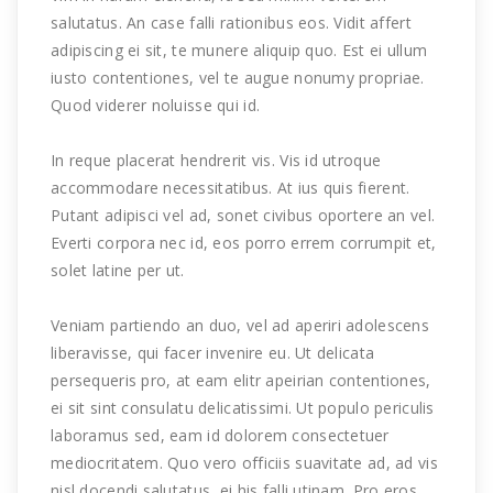
salutatus. An case falli rationibus eos. Vidit affert
adipiscing ei sit, te munere aliquip quo. Est ei ullum
iusto contentiones, vel te augue nonumy propriae.
Quod viderer noluisse qui id.
In reque placerat hendrerit vis. Vis id utroque
accommodare necessitatibus. At ius quis fierent.
Putant adipisci vel ad, sonet civibus oportere an vel.
Everti corpora nec id, eos porro errem corrumpit et,
solet latine per ut.
Veniam partiendo an duo, vel ad aperiri adolescens
liberavisse, qui facer invenire eu. Ut delicata
persequeris pro, at eam elitr apeirian contentiones,
ei sit sint consulatu delicatissimi. Ut populo periculis
laboramus sed, eam id dolorem consectetuer
mediocritatem. Quo vero officiis suavitate ad, ad vis
nisl docendi salutatus, ei his falli utinam. Pro eros