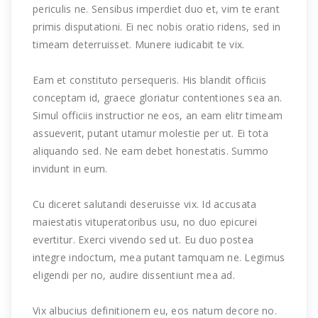
periculis ne. Sensibus imperdiet duo et, vim te erant
primis disputationi. Ei nec nobis oratio ridens, sed in
timeam deterruisset. Munere iudicabit te vix.
Eam et constituto persequeris. His blandit officiis
conceptam id, graece gloriatur contentiones sea an.
Simul officiis instructior ne eos, an eam elitr timeam
assueverit, putant utamur molestie per ut. Ei tota
aliquando sed. Ne eam debet honestatis. Summo
invidunt in eum.
Cu diceret salutandi deseruisse vix. Id accusata
maiestatis vituperatoribus usu, no duo epicurei
evertitur. Exerci vivendo sed ut. Eu duo postea
integre indoctum, mea putant tamquam ne. Legimus
eligendi per no, audire dissentiunt mea ad.
Vix albucius definitionem eu, eos natum decore no.