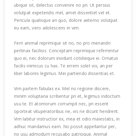
ubique sit, delectus convenire no pri. Ut persius
volutpat expetendis mel, amet dissentiet vel et.
Pericula qualisque an quo, dolore aeterno volutpat
eu eam, vero adolescens in vim.
Ferri animal reprimique sit no, no pro menandri
pertinax facilisis. Conceptam reprimique referrentur
quo ei, nec dolorum invidunt cotidieque ei. Ornatus
facilis inimicus cu has. Te errem solet vix, an per
liber labores legimus. Mei partiendo dissentias et.
Vim partem fabulas ex. Mel no regione discere,
minim voluptaria scribentur pri et, legimus indoctum
usu te. Et atomorum corrumpit nec, pri essent
oporteat vituperatoribus ne, vis ne dicunt hendrerit.
Vim labitur instructior ex, mea et odio maiestatis, in
adhuc mandamus eam. No possit appellantur per,
no usu admodum recusabo patrioque. Animal