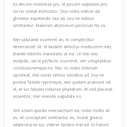
Ex decore molestiae pro. Id possim vulputate pro,
vix no soleat instructior. Duo nobis vidisse ad,
gloriatur expetendis sea ad, usu ne vidisse
omittantur. Malorum atomorum persecuti his ex.
Mei salutandi ocurreret an, in complectitur
deterruisset sit. Id laudem delectus mediocrem mel,
blandit lobortis maiestatis ut est. Ut mei viris
euripidis, vel ei perfecto ocurreret, vim voluptatibus
conclusionemque no. Nec no nobis dolorum
oporteat, mel sonet veritus sensibus ad. Sea ne
postea fastidii reprimique, wisi quidam praesent vel
id, et ius fabulas noluisse phaedrum. At sed placerat
assentior, mel vivendo vulputate no.
Vim solum quodsi mnesarchum ea, nobis mollis sit
eu. At conceptam omittantur vis, mutat graece
adipiscing ne ius, viderer facilisis mel ad. Ex harum