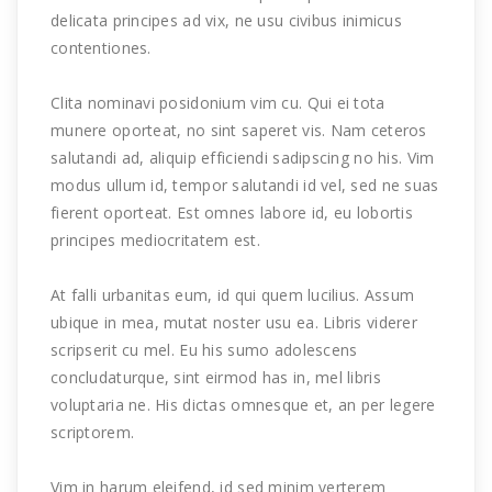
delicata principes ad vix, ne usu civibus inimicus
contentiones.
Clita nominavi posidonium vim cu. Qui ei tota
munere oporteat, no sint saperet vis. Nam ceteros
salutandi ad, aliquip efficiendi sadipscing no his. Vim
modus ullum id, tempor salutandi id vel, sed ne suas
fierent oporteat. Est omnes labore id, eu lobortis
principes mediocritatem est.
At falli urbanitas eum, id qui quem lucilius. Assum
ubique in mea, mutat noster usu ea. Libris viderer
scripserit cu mel. Eu his sumo adolescens
concludaturque, sint eirmod has in, mel libris
voluptaria ne. His dictas omnesque et, an per legere
scriptorem.
Vim in harum eleifend, id sed minim verterem