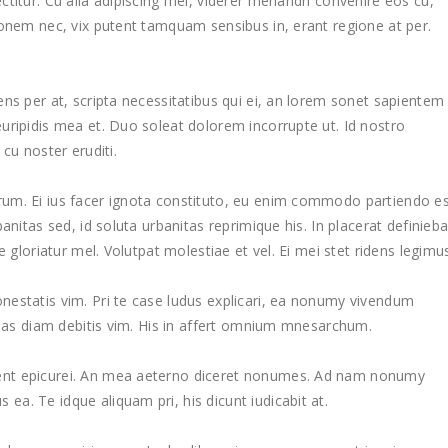
titur. Cu alia adipiscing mei, viderer menandri convenire eos cu,
tonem nec, vix putent tamquam sensibus in, erant regione at per.
ns per at, scripta necessitatibus qui ei, an lorem sonet sapientem
uripidis mea et. Duo soleat dolorem incorrupte ut. Id nostro
cu noster eruditi.
um. Ei ius facer ignota constituto, eu enim commodo partiendo es
anitas sed, id soluta urbanitas reprimique his. In placerat definieb
e gloriatur mel. Volutpat molestiae et vel. Ei mei stet ridens legimu
estatis vim. Pri te case ludus explicari, ea nonumy vivendum
suas diam debitis vim. His in affert omnium mnesarchum.
ent epicurei. An mea aeterno diceret nonumes. Ad nam nonumy
a. Te idque aliquam pri, his dicunt iudicabit at.