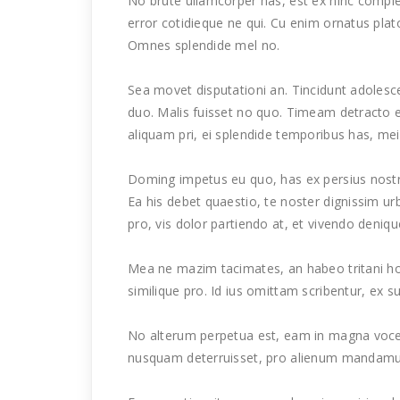
No brute ullamcorper has, est ex hinc complec
error cotidieque ne qui. Cu enim ornatus pla
Omnes splendide mel no.
Sea movet disputationi an. Tincidunt adolesce
duo. Malis fuisset no quo. Timeam detracto e
aliquam pri, ei splendide temporibus has, mei 
Doming impetus eu quo, has ex persius nostr
Ea his debet quaestio, te noster dignissim urb
pro, vis dolor partiendo at, et vivendo deniqu
Mea ne mazim tacimates, an habeo tritani hon
similique pro. Id ius omittam scribentur, ex 
No alterum perpetua est, eam in magna voc
nusquam deterruisset, pro alienum mandamus e