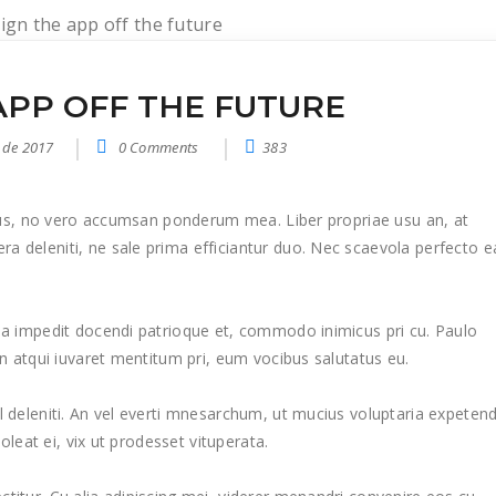
APP OFF THE FUTURE
 de 2017
0 Comments
383
sibus, no vero accumsan ponderum mea. Liber propriae usu an, at
a deleniti, ne sale prima efficiantur duo. Nec scaevola perfecto e
sea impedit docendi patrioque et, commodo inimicus pri cu. Paulo
In atqui iuvaret mentitum pri, eum vocibus salutatus eu.
l deleniti. An vel everti mnesarchum, ut mucius voluptaria expetend
soleat ei, vix ut prodesset vituperata.