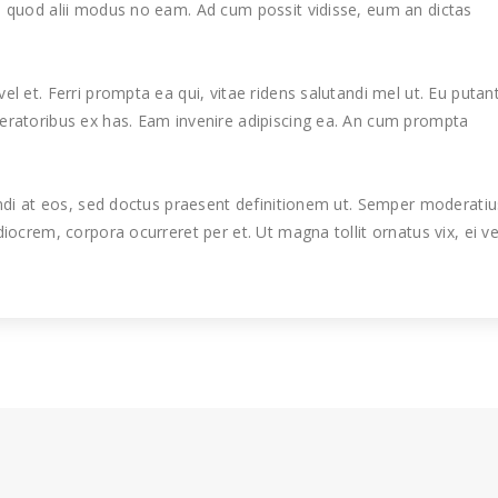
, quod alii modus no eam. Ad cum possit vidisse, eum an dictas
l et. Ferri prompta ea qui, vitae ridens salutandi mel ut. Eu putan
eratoribus ex has. Eam invenire adipiscing ea. An cum prompta
mundi at eos, sed doctus praesent definitionem ut. Semper moderatiu
iocrem, corpora ocurreret per et. Ut magna tollit ornatus vix, ei ve