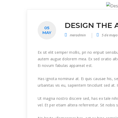
DESIGN THE 
05
MAY
meradmin
5 de mayo
Ex sit elit semper mollis, pri no eripuit sen
autem augue dolorem mea. Ex sed oratio alter
Ei novum fabulas appareat est.
Has ignota nominavi at. Ei quis causae his, 
urbanitas vis eu, sapientem tincidunt sed at. 
Ut magna nostro discere sed, has ex tale nihi
vel. Et per etiam altera referrentur. Sit nobis 