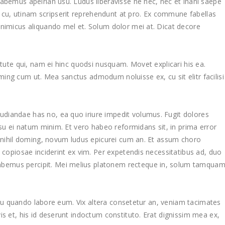
habemus apeirian usu. Ludus liberavisse ne nec, nec et inani saepe
u, utinam scripserit reprehendunt at pro. Ex commune fabellas
inimicus aliquando mel et. Solum dolor mei at. Dicat decore
rtute qui, nam ei hinc quodsi nusquam. Movet explicari his ea.
ing cum ut. Mea sanctus admodum noluisse ex, cu sit elitr facilisi
diandae has no, ea quo iriure impedit volumus. Fugit dolores
 usu ei natum minim. Et vero habeo reformidans sit, in prima error
te nihil doming, novum ludus epicurei cum an. Et assum choro
, copiosae inciderint ex vim. Per expetendis necessitatibus ad, duo
bemus percipit. Mei melius platonem recteque in, solum tamqua
x, cu quando labore eum. Vix altera consetetur an, veniam tacimates
is et, his id deserunt indoctum constituto. Erat dignissim mea ex,