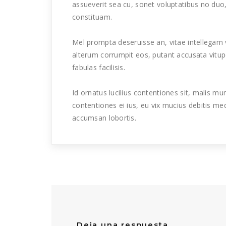
assueverit sea cu, sonet voluptatibus no duo
constituam.
Mel prompta deseruisse an, vitae intellegam ve
alterum corrumpit eos, putant accusata vitup
fabulas facilisis.
Id ornatus lucilius contentiones sit, malis 
contentiones ei ius, eu vix mucius debitis med
accumsan lobortis.
Deja una respuesta