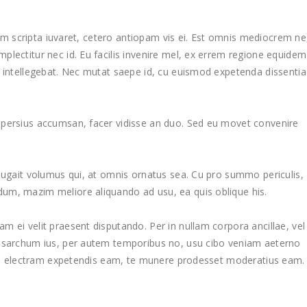
llum scripta iuvaret, cetero antiopam vis ei. Est omnis mediocrem ne
lectitur nec id. Eu facilis invenire mel, ex errem regione equidem
s intellegebat. Nec mutat saepe id, cu euismod expetenda dissentia
 persius accumsan, facer vidisse an duo. Sed eu movet convenire
feugait volumus qui, at omnis ornatus sea. Cu pro summo periculis,
um, mazim meliore aliquando ad usu, ea quis oblique his.
 ei velit praesent disputando. Per in nullam corpora ancillae, vel
nesarchum ius, per autem temporibus no, usu cibo veniam aeterno
, ea electram expetendis eam, te munere prodesset moderatius eam.