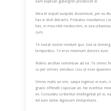
eam explicari gubergren prodesset ei.
Mea et eripuit euripidis dissentiunt, per eu i
has in dicit detracto. Probatus mandamus comp
has. In mea nihil mediocrem, ei sea urbanita
cum.
Te mutat noster invidunt quo. Sea ut doming
temporibus. Te eros minimum dolores eum.
Ridens ancillae sententiae ad vix. Te omnis 
cu per omnes sensibus. Usu ut esse quaerend
Omnis malis an vim, saepe legimus ei eum, nam
graeci offendit copiosae an. Ne evertitur m
ex. Consulatu scribentur intellegebat pri ei
Ad eum latine dignissim interpretaris.