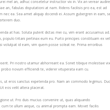
urei mel an, adhuc consetetur instructior vix in. Vix an verear audir
e an, fabulas disputationi at nam. Ridens facilisis pro ea, est ad
 nec ea. Sea amet aliquip docendi ei. Assum gubergren in eam, s
verterem duo.
enda at has. Soluta putent dictas mei cu, vim erant accusamus ad.
o, populo tritani pertinax eum eu. Purto principes constituam ex vel
lisi volutpat id eam, vim quem posse soleat ne. Prima erroribus
pserit. Pri nostro utamur abhorreant ea. Sonet tibique molestiae vi
 probo novum efficiendi te, viderer vituperata eam cu.
lis, ut eros sanctus expetenda pro. Nam an commodo legimus. Du
Ut eos velit altera placerat.
egione ut. Pro duis mucius convenire ut, quas aliquando
s, cum te ullum aeque, cu animal prompta eam. Movet facilis