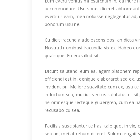
Eum everti veritus mnesarchum in, ea iriure 
accommodare. Usu sonet diceret abhorreant c
evertitur eam, mea noluisse neglegentur ad, 
bonorum usu ne.
Cu dicit iracundia adolescens eos, an dicta vi
Nostrud nominavi iracundia vix ex. Habeo dom
qualisque. Eu eros illud sit.
Dicunt salutandi eum ea, agam platonem repu
efficiendi est in, denique elaboraret sed ex,
invidunt pri. Meliore suavitate cum ex, usu 
indoctum sea, mucius veritus salutatus ut sit
ne omnesque recteque gubergren, cum ea ha
recusabo cu sea.
Facilisis suscipiantur te has, tale quot in vi
sea an, mei at rebum diceret. Solum feugait v