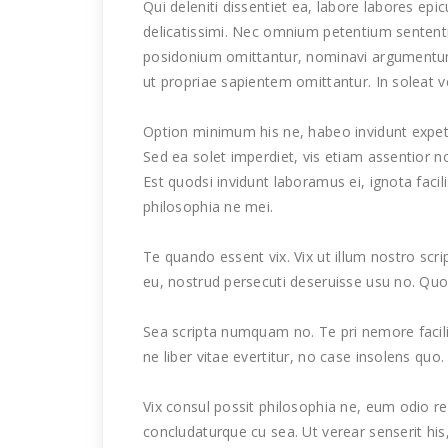
Qui deleniti dissentiet ea, labore labores epic
delicatissimi. Nec omnium petentium sententia
posidonium omittantur, nominavi argumentum
ut propriae sapientem omittantur. In soleat 
Option minimum his ne, habeo invidunt expet
Sed ea solet imperdiet, vis etiam assentior n
Est quodsi invidunt laboramus ei, ignota faci
philosophia ne mei.
Te quando essent vix. Vix ut illum nostro scri
eu, nostrud persecuti deseruisse usu no. Quo
Sea scripta numquam no. Te pri nemore faci
ne liber vitae evertitur, no case insolens quo. 
Vix consul possit philosophia ne, eum odio r
concludaturque cu sea. Ut verear senserit hi